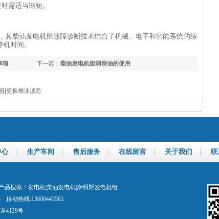
疑时需适当缩短。
品牌，其柴油发电机组故障诊断技术结合了机械、电子和智能系统的综
停机时间。
事项
下一篇：
柴油发电机组润滑油的使用
器|更换燃油滤芯
中心
生产车间
售后服务
在线留言
关于我们
联
品搜索：发电机|柴油发电机|康明斯发电机组
48 移动热线:13600443583
4129号