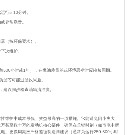
行5-10分钟。
油或异常噪音。
清器（按环保要求）。
于下次维护。
每500小时或1年），在燃油质量差或环境恶劣时应缩短周期。
质滤芯可能过滤效果差。
，建议同步检查油箱清洁度。
防性维护中成本最低、效益最高的一项措施。它能避免因小失大，
数万甚至数十万的发动机核心部件，确保在关键时刻（如市电中断
电。更换周期应严格遵循制造商建议（通常为运行250-500小时