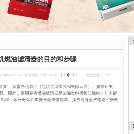
机燃油滤清器的目的和步骤
mscyfdj.com 发表时间：2025-12-07【
大
中
小
】
浏览次数：
2557
肾脏”，负责净化燃油（包括过滤水分和
去除杂质
）。如果它失
问题。因此，定期更换燃油滤清器是柴油发电机预防性维护的关键
出勤率，延长寿命并降低长期维修成本。操作时务必严格遵守安全