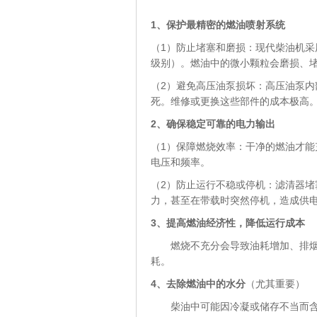
1
、
保护最精密的燃油喷射系统
（1）防止堵塞和磨损：现代柴油机
级别）。燃油中的微小颗粒会磨损、
（2）避免高压油泵损坏：高压油泵
死。维修或更换这些部件的成本极高
2
、
确保稳定可靠的电力输出
（1）保障燃烧效率：干净的燃油才
电压和频率。
（2）防止运行不稳或停机：滤清器
力，甚至在带载时突然停机，造成供
3
、
提高燃油经济性，降低运行成本
燃烧不充分会导致油耗增加、排烟变
耗。
4
、
去除燃油中的水分
（尤其重要）
柴油中可能因冷凝或储存不当而含