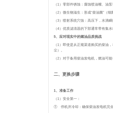
（1）零部件锈蚀：腐蚀喷油嘴、油泵
（2）微生物滋生：形成“柴油菌”（
（3）喷射系统穴蚀：高压下，水滴瞬
（4）优质滤清器的下部通常带有集水
5
、
应对现实中的燃油品质挑战
（1）即使是从正规渠道购买的柴油
尘）。
（2）对于备用柴油发电机，燃油可
二、更换步骤
1、
准备工作
（1）安全第一：
① 停机并冷却：确保柴油发电机完