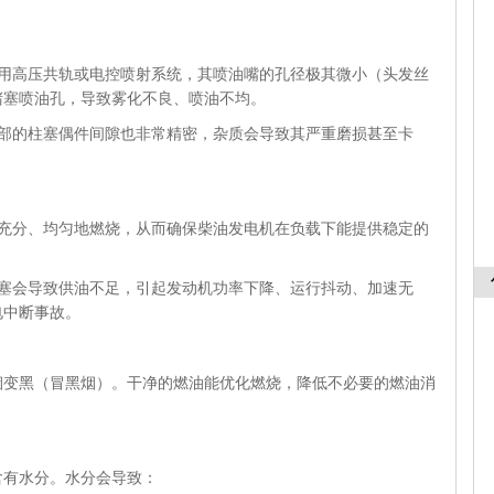
采用高压共轨或电控喷射系统，其喷油嘴的孔径极其微小（头发丝
堵塞喷油孔，导致雾化不良、喷油不均。
内部的柱塞偶件间隙也非常精密，杂质会导致其严重磨损甚至卡
。
能充分、均匀地燃烧，从而确保柴油发电机在负载下能提供稳定的
堵塞会导致供油不足，引起发动机功率下降、运行抖动、加速无
电中断事故。
黑（冒黑烟）。干净的燃油能优化燃烧，降低不必要的燃油消
有水分。水分会导致：