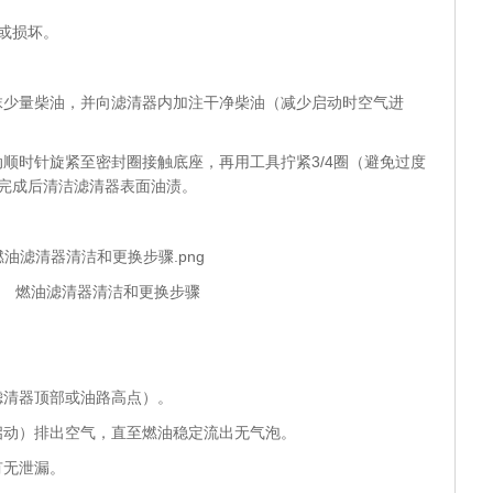
或损坏。
抹少量柴油，并向滤清器内加注干净柴油（减少启动时空气进
顺时针旋紧至密封圈接触底座，再用工具拧紧3/4圈（避免过度
完成后清洁滤清器表面油渍。
2 燃油滤清器清洁和更换步骤
滤清器顶部或油路高点）。
启动）排出空气，直至燃油稳定流出无气泡。
有无泄漏。