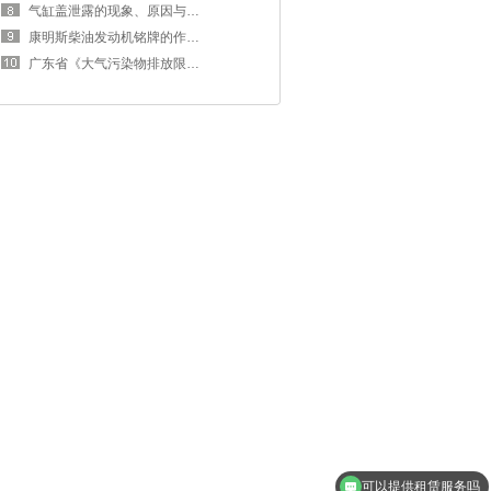
气缸盖泄露的现象、原因与检测方法
康明斯柴油发动机铭牌的作用及注意
广东省《大气污染物排放限值》对柴
可以提供租赁服务吗