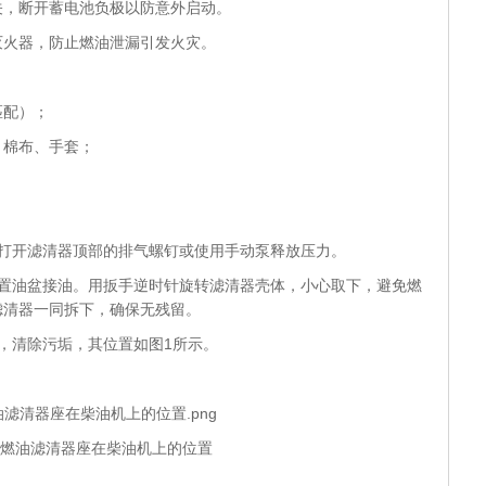
关，断开蓄电池负极以防意外启动。
灭火器，防止燃油泄漏引发火灾。
匹配）；
、棉布、手套；
。
：打开滤清器顶部的排气螺钉或使用手动泵释放压力。
放置油盆接油。用扳手逆时针旋转滤清器壳体，小心取下，避免燃
滤清器一同拆下，确保无残留。
，清除污垢，其位置如图1所示。
 燃油滤清器座在柴油机上的位置