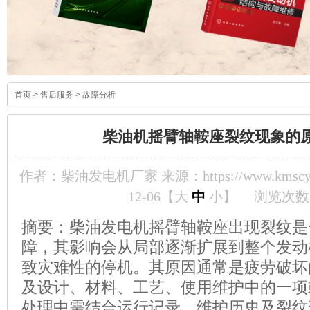
首页
>
售后服务
>
故障分析
柴油机摇臂轴鞍座裂纹现象的
作者：柴油发电机厂家 来源：https://www.kmscyf
12-06【
大
中
小
】
浏览次数
摘要：柴油发电机摇臂轴鞍座出现裂纹是
障，其影响会从局部逐渐扩展到整个发动
致灾难性的停机。其原因通常是疲劳破坏
及设计、材料、工艺、使用维护中的一项
处理中需结合运行记录、维护历史及裂纹