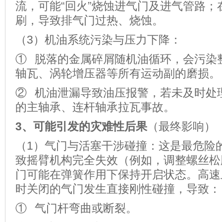
流，可能“回火”烧蚀进气门及进气管路；
刷，导致排气门过热、烧蚀。
（3）机油系统污染与压力下降：
① 脱落的金属碎屑随机油循环，会污染
轴瓦、涡轮增压器等所有运动副的磨损。
② 机油泄漏导致油压报警，若未及时处
的主轴承、连杆轴承拉瓦事故。
3
、可能引发的灾难性后果
（最终影响）
（1）气门与活塞干涉碰撞：这是最危险
致摇臂机构完全失效（例如，调整螺丝松
门可能在弹簧作用下保持开启状态。
高速
时关闭的气门发生直接刚性碰撞，导致：
① 气门杆弯曲或断裂。