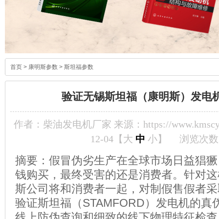
首页
>
康明斯参数
>
斯坦福参数
验证无锡斯坦福（康明斯）发电
作者：柴油发电机厂家 来源：https://www.kmscyf
12-04【
大
中
小
】
浏览次数
摘要：假冒伪劣生产在全球市场日益猖獗
钱购买，最终受害的还是消费者。针对这
斯公司将和消费者一起，对制假售假者采取
验证斯坦福（STAMFORD）发电机的
线上防伪查询和细致的线下物理特征检查