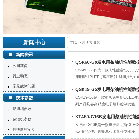
新闻中心
首页
>
康明斯参数
新闻资讯
QSK60-G8发电用柴油机性能数
公司新闻
QSK60-G8作为一款高性能发动
行业动态
康明斯HPI-PT（高压喷射-时间控
率约194 g/kW·h）并降低排放，
常见故障问题
QSK19-G5发电用柴油机性能数
技术参数
QSK19-G5是一款重庆康明斯CCE
列产品具备高精度电子燃料控制功能，
斯坦福参数
耗水平以及长达十年的大修周期，大幅
KTA50-G16B发电用柴油机性
柴油机参数
KTA50-G16B是一款重庆康明斯CC
康明斯控制器
系列产品使用齿轮离心水泵强制水冷，
却器和多级滤清器，保障发动机在高负