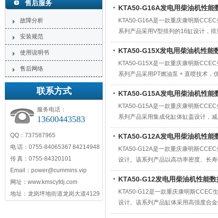
售后服务
KTA50-G16A发电用柴油机性
故障分析
KTA50-G16A是一款重庆康明斯CC
系列产品采用V型排列的16缸设计，排
安装规范
系统，结合STC分步正时技术，优化
KTA50-G15X发电用柴油机性能
使用说明书
KTA50-G15X是一款重庆康明斯CC
售后网络
系列产品采用‌PT燃油泵 + 直喷技
调节器（AVR）、智能控制器（如保达
联系方式
KTA50-G15A发电用柴油机性
KTA50-G15A是一款重庆康明斯CC
服务电话：
系列产品采用集成化缸体缸盖设计，减
13600443583
经济性优于行业平均水平，其超载范围可
QQ：737587965
KTA50-G12A发电用柴油机性
电 话：0755-84065367 84214948
KTA50-G12A是一款重庆康明斯CCE
传 真：0755-84320101
设计。该系列产品以‌高功率密度、长
Email：power@cummins.vip
国III阶段（国三）‌要求，适用于对环
KTA50-G12发电用柴油机性能
网址：www.kmscyfdj.com
KTA50-G12是一款重庆康明斯CCEC
地址：龙岗坪地街道龙岗大道4129
设计。该系列产品缸体采用‌高强度合
注重恶劣环境下的长期稳定运行，‌大修间