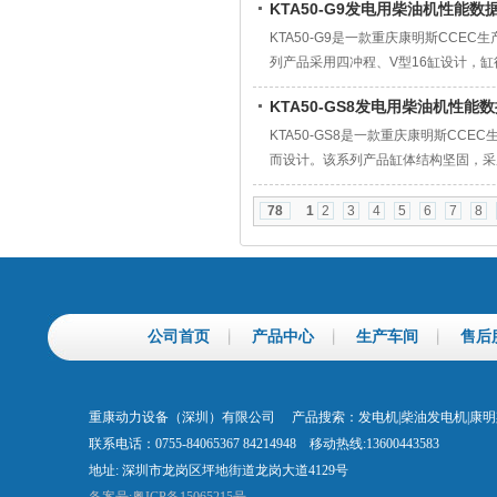
KTA50-G9发电用柴油机性能数
KTA50-G9是一款重庆康明斯CCEC
列产品采用‌四冲程、V型16缸‌设计，缸径与
升进气效率与动力输出。
KTA50-GS8发电用柴油机性能
KTA50-GS8是一款重庆康明斯CCE
而设计。该系列产品缸体结构坚固，采
据中心、大型商业综合体、电网调峰等
78
1
2
3
4
5
6
7
8
公司首页
产品中心
生产车间
售后
重康动力设备（深圳）有限公司 产品搜索：发电机|柴油发电机|康
联系电话：0755-84065367 84214948 移动热线:13600443583
地址: 深圳市龙岗区坪地街道龙岗大道4129号