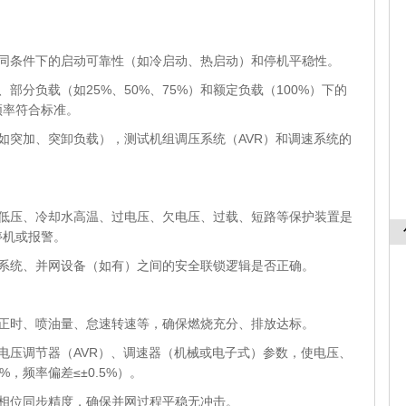
不同条件下的启动可靠性（如冷启动、热启动）和停机平稳性。
部分负载（如25%、50%、75%）和额定负载（100%）下的
频率符合标准。
如突加、突卸负载），测试机组调压系统（AVR）和调速系统的
油低压、冷却水高温、过电压、欠电压、过载、短路等保护装置是
停机或报警。
电系统、并网设备（如有）之间的安全联锁逻辑是否正确。
射正时、喷油量、怠速转速等，确保燃烧充分、排放达标。
电压调节器（AVR）、调速器（机械或电子式）参数，使电压、
，频率偏差≤±0.5%）。
、相位同步精度，确保并网过程平稳无冲击。