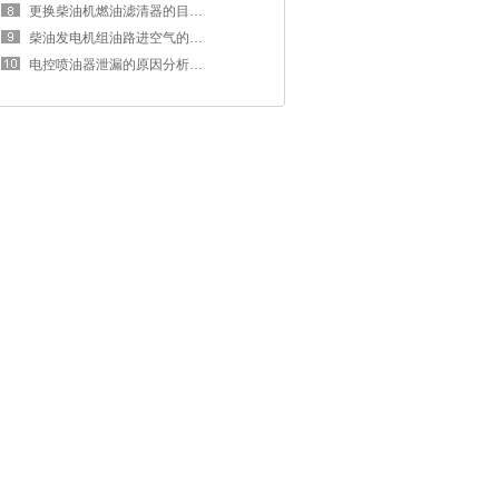
更换柴油机燃油滤清器的目的和步骤
柴油发电机组油路进空气的原因及排
电控喷油器泄漏的原因分析及检测方