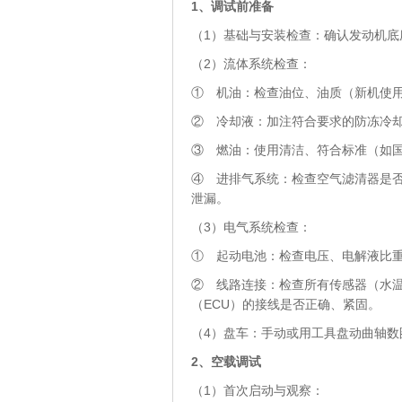
1、
调试前准备
（1）基础与安装检查：确认发动机
（2）流体系统检查：
① 机油：检查油位、油质（新机使
② 冷却液：加注符合要求的防冻冷
③ 燃油：使用清洁、符合标准（如
④ 进排气系统：检查空气滤清器是
泄漏。
（3）电气系统检查：
① 起动电池：检查电压、电解液比
② 线路连接：检查所有传感器（水
（ECU）的接线是否正确、紧固。
（4）盘车：手动或用工具盘动曲轴
2
、空载调试
（1）首次启动与观察：