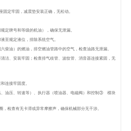
底座固定牢固，减震垫安装正确，无松动。
用规定牌号和等级的机油），确保无泄漏。
却液至规定液位，排除系统空气。
国六柴油）的燃油，排空燃油管路中的空气，检查油路无泄漏。
否清洁、安装牢固；检查排气歧管、波纹管、消音器连接紧固，无
重和连接牢固度。
温、油压、转速等）、执行器（喷油器、电磁阀）和控制③ 模块
数圈，检查有无卡滞或异常摩擦声，确保机械部分无干涉。