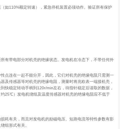
（如110%额定转速），紧急停机装置必须动作。
验证所有保护
有带电部分对机壳的绝缘状态。发电机在冷态下，不带任何外
点连在一起不能分开，因此，它们对机壳的绝缘电阻只需测一
热器及传感器等对机壳的绝缘电阻，测量时将兆欧表一端接机壳，
快稳定转动手柄到120r/min左右，待指针稳定后读取的数据，
约25℃）发电机绕组及温度传感器对机壳的绝缘电阻应不低于
耗有关，而且对发电机的励磁电压、短路电流等特性参数有影
及绕组形式有关。