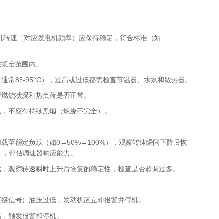
机转速（对应发电机频率）应保持稳定，符合标准（如
在规定范围内。
通常85-95°C），过高或过低都需检查节温器、水泵和散热器。
断燃烧状况和热负荷是否正常。
色，不应有持续黑烟（燃烧不完全）。
载至额定负载（如0→50%→100%），观察转速瞬间下降后恢
秒），评估调速器响应能力。
载，观察转速瞬时上升后恢复的稳定性，检查是否超调过多。
短接信号）油压过低，发动机应立即报警并停机。
高，触发报警和停机。