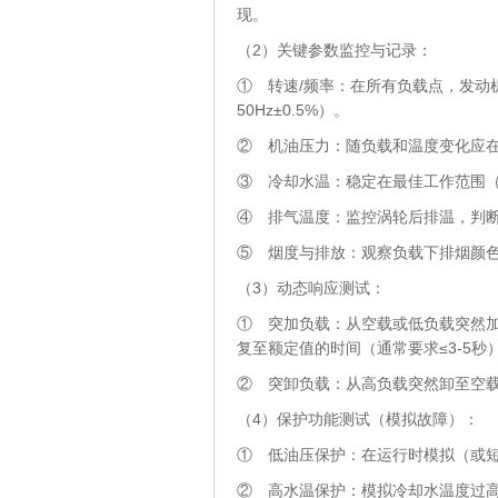
现。
（2）关键参数监控与记录：
① 转速/频率：在所有负载点，发动
50Hz±0.5%）。
② 机油压力：随负载和温度变化应
③ 冷却水温：稳定在最佳工作范围（
④ 排气温度：监控涡轮后排温，判
⑤ 烟度与排放：观察负载下排烟颜
（3）动态响应测试：
① 突加负载：从空载或低负载突然加
复至额定值的时间（通常要求≤3-5
② 突卸负载：从高负载突然卸至空
（4）保护功能测试（模拟故障）：
① 低油压保护：在运行时模拟（或
② 高水温保护：模拟冷却水温度过