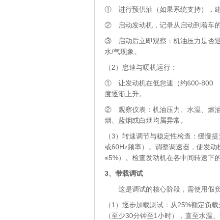
① 进行预供油（如果系统支持），
② 启动发动机，记录从启动到着车
③ 启动后立即观察：机油压力是否迅
水/气现象。
（2）怠速与暖机运行：
① 让发动机在低怠速（约600-800
度逐渐上升。
② 观察仪表：机油压力、水温、燃
烟、蓝烟或白烟均属异常。
（3）转速调节与稳定性检查：缓慢提升转
或60Hz频率）。调整调速器，使发
≤5%）。检查发动机在各中间转速下
3、
带载调试
这是调试的核心阶段，需使用假负
（1）逐步加载测试：从25%额定负载
（至少30分钟至1小时），直至水温