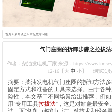
首页
>
新闻动态
>
常见故障问题
气门座圈的拆卸步骤之拉拔法
作者：柴油发电机厂家 来源：https://www.kmscyf
12-16【
大
中
小
】
浏览次
摘要：柴油发电机气门座圈的拆卸方法多
固定方式和准备的工具来选择。由于各种
险性，本文基于不同场景给出推荐，例如
用“专用工具
拉拔法
”，这是对缸盖最安全
法。而“切削（铣削）法” 对技术和设备