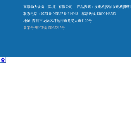
重康动力设备（深圳）有限公司 产品搜索：发电机|柴油发电机|康
联系电话：0755-84065367 84214948 移动热线:13600443583
地址: 深圳市龙岗区坪地街道龙岗大道4129号
备案号:粤ICP备15065215号