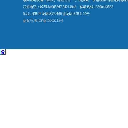
康柴发电设备（深圳）有限公司 产品搜索：发电机|柴油发电机|康
联系电话：0755-84065367 84214948 移动热线:13600443583
地址: 深圳市龙岗区坪地街道龙岗大道4129号
备案号:粤ICP备15065215号