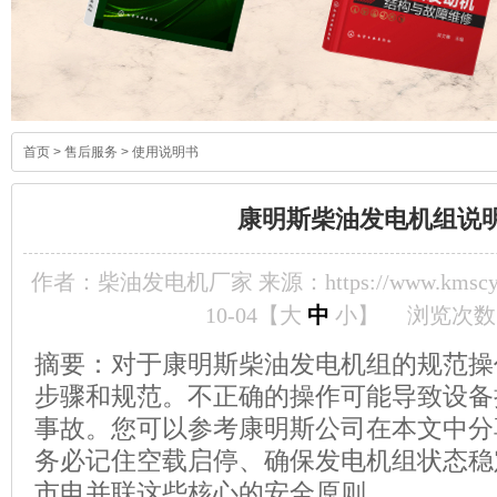
首页
>
售后服务
>
使用说明书
康明斯柴油发电机组说
作者：柴油发电机厂家 来源：https://www.kmscyf
10-04【
大
中
小
】
浏览次数
摘要：对于康明斯柴油发电机组的规范操
步骤和规范。不正确的操作可能导致设备
事故。您可以参考康明斯公司在本文中分
务必记住空载启停、确保发电机组状态稳
市电并联这些核心的安全原则。