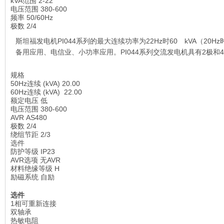
标
​​​​​​​kVA范围 2-22
签
​​​​​​​电压范围 380-600
型
频率 50/60Hz
号
极数 2/4
斯坦福发电机PI044系列的最大连续功率为22Hz时60 kVA（20Hz
备用应用、电信业、小功率应用。
PI044系列
交流发电机具有2极和
规格
50Hz连续 (kVA)
20.00
60Hz连续 (kVA)
22.00
​​​​​​​额定电压
低
​​​​​​​电压范围
380-600
AVR
AS480
极数
2/4
​​​​​​​绕组节距
2/3
选件
​​​​​​​防护等级
IP23
​​​​​​​AVR选项
无AVR
​​​​​​​材料绝缘等级
H
​​​​​​​励磁系统
​​​​​​​自励
选件
1相可重新连接
双轴承
热敏电阻