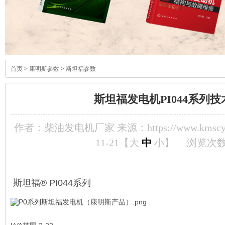
首页
>
康明斯参数
>
斯坦福参数
斯坦福发电机PI044系列
作者：柴油发电机厂家 来源：https://www.kmscyf
11-21【
大
中
小
】
浏览次
斯坦福® PI044系列