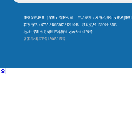
康柴发电设备（深圳）有限公司 产品搜索：发电机|柴油发电机|康
联系电话：0755-84065367 84214948 移动热线:13600443583
地址: 深圳市龙岗区坪地街道龙岗大道4129号
备案号:粤ICP备15065215号